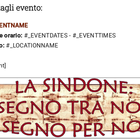
agli evento:
VENTNAME
e orario:
#_EVENTDATES - #_EVENTTIMES
o:
#_LOCATIONNAME
nt]