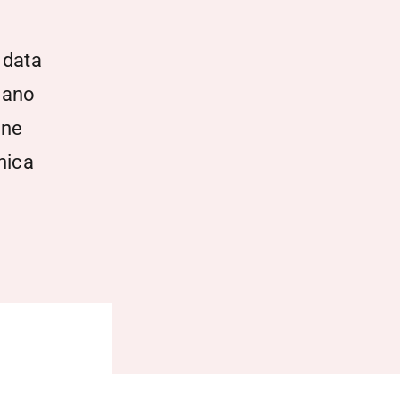
 data
siano
one
nica