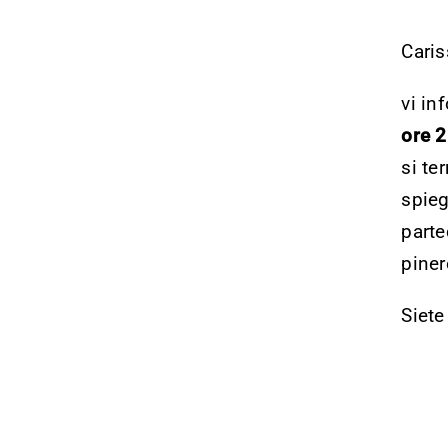
Caris
vi in
ore 
si te
spieg
parte
piner
Siete 