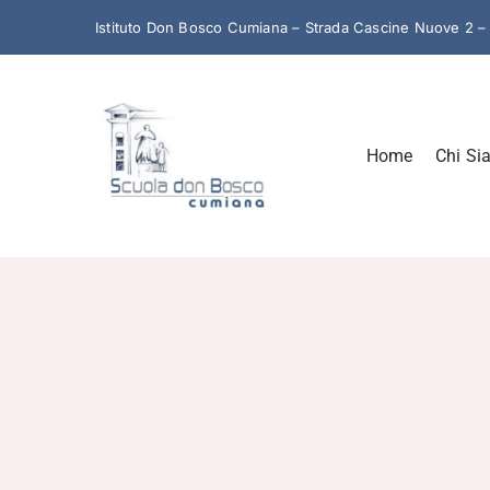
Salta
Istituto Don Bosco Cumiana – Strada Cascine Nuove 2 
al
contenuto
Home
Chi Si