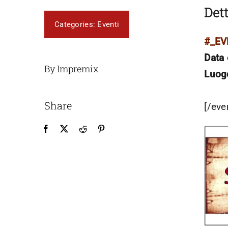
Dett
Categories:
Eventi
#_E
Data 
By Impremix
Luog
Share
[/eve