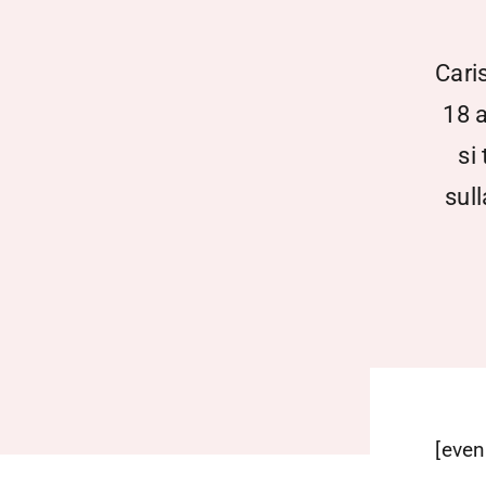
Cari
18 a
si
sul
[even