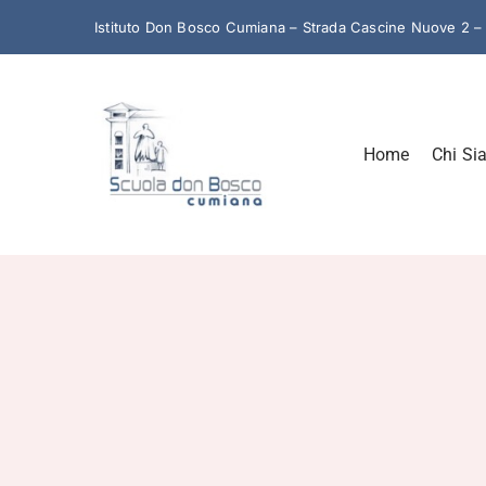
Salta
Istituto Don Bosco Cumiana – Strada Cascine Nuove 2 
al
contenuto
Home
Chi Si