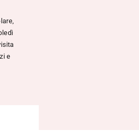
lare,
oledì
isita
zi e