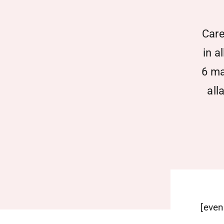
Care
in a
6 ma
all
[even