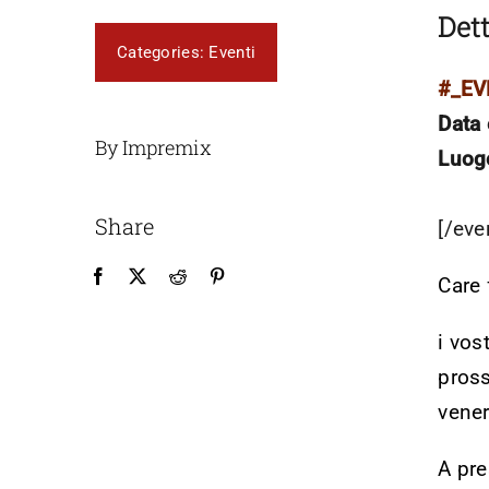
Dett
Categories:
Eventi
#_E
Data 
By Impremix
Luog
Share
[/eve
Care 
i vos
pross
vener
A pre