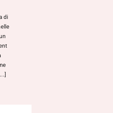
a di
elle
 un
tent
a
ene
..]