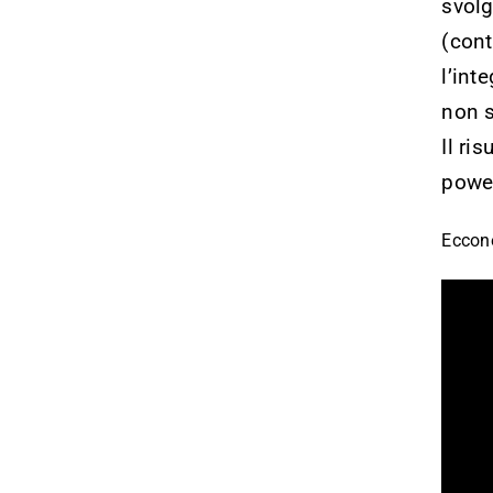
svolg
(cont
l’int
non s
Il ri
power
Eccon