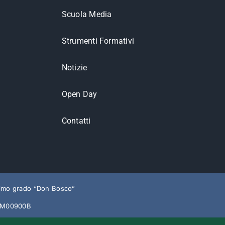
Scuola Media
Strumenti Formativi
Notizie
Open Day
Contatti
rimo grado “Don Bosco”
O1M00900B
ministrativa
Decreto Sviluppo