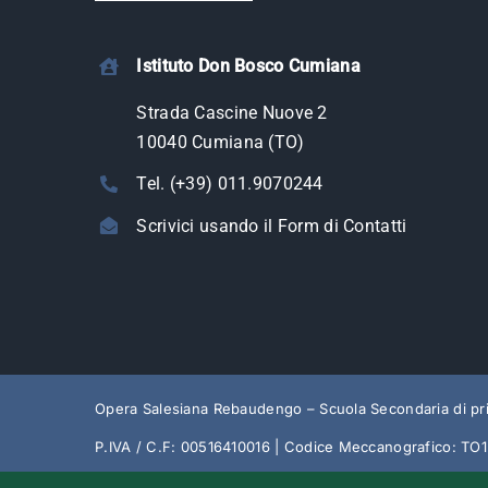
Istituto Don Bosco Cumiana
Strada Cascine Nuove 2
10040 Cumiana (TO)
Tel. (+39) 011.9070244
Scrivici usando il Form di Contatti
Opera Salesiana Rebaudengo – Scuola Secondaria di p
P.IVA / C.F: 00516410016 | Codice Meccanografico: T
Privacy Policy
Cookie Policy
DPO
Trasparenza Am