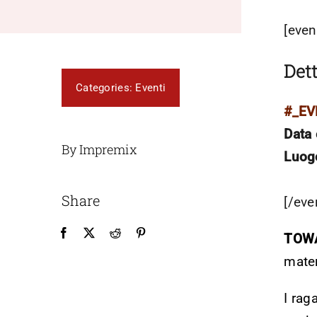
[even
Dett
Categories:
Eventi
#_E
Data 
By Impremix
Luog
Share
[/eve
TOWA
mater
I rag