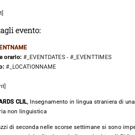
t]
agli evento:
VENTNAME
e orario:
#_EVENTDATES - #_EVENTTIMES
o:
#_LOCATIONNAME
nt]
RDS CLIL
, Insegnamento in lingua straniera di una
ia non linguistica
azzi di seconda nelle scorse settimane si sono imp