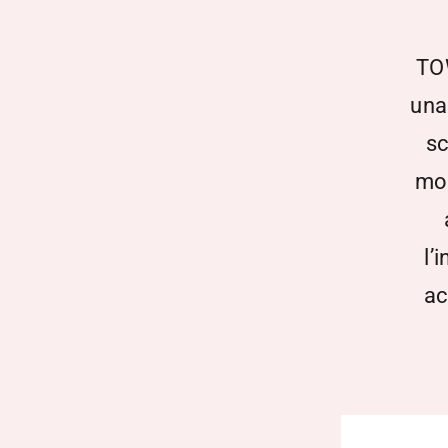
TOW
una
sc
mod
l’
ac