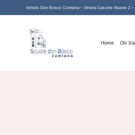
Salta
Istituto Don Bosco Cumiana – Strada Cascine Nuove 2 
al
contenuto
Home
Chi Si