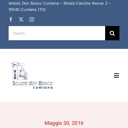
Salta
Istituto Don Bosco Cumiana – Strada Cascine Nuove 2 –
10040 Cumiana (TO)
al
contenuto
Cerca
per:
Toggl
Navig
Home
Chi Siamo
Maggio 30, 2016