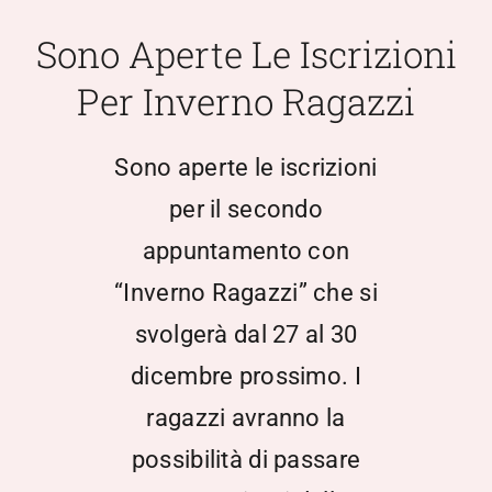
Scuola Media
Sono Aperte Le Iscrizioni
Per Inverno Ragazzi
Documentazione
Sono aperte le iscrizioni
Notizie
per il secondo
appuntamento con
Contatti
“Inverno Ragazzi” che si
Open Day
svolgerà dal 27 al 30
dicembre prossimo. I
Registro Elettronico
ragazzi avranno la
possibilità di passare