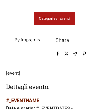
Categories:
Eventi
By Impremix
Share
[event]
Dettagli evento:
#_EVENTNAME
Data e orario:
#_EVENTDATES -