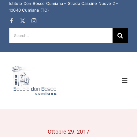
Salta
Istituto Don Bosco Cumiana – Strada Cascine Nuove 2 –
10040 Cumiana (TO)
al
contenuto
Cerca
per:
Toggl
Navig
Home
Chi Siamo
Ottobre 29, 2017