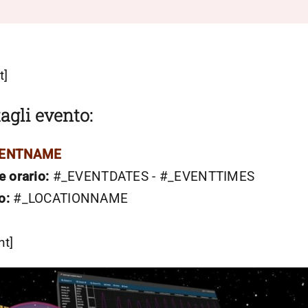
t]
agli evento:
VENTNAME
e orario:
#_EVENTDATES - #_EVENTTIMES
o:
#_LOCATIONNAME
nt]