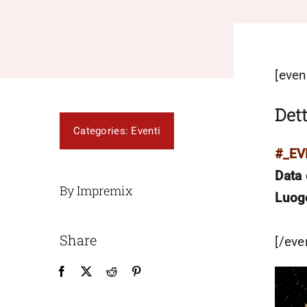
[even
Dett
Categories:
Eventi
#_E
Data 
By Impremix
Luog
Share
[/eve