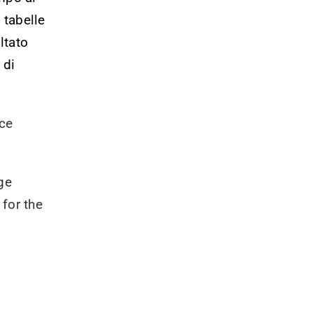
 tabelle
ltato
 di
ce
ge
for the