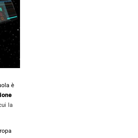
uola è
ione
ui la
uropa