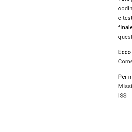
codin
e tes
final
ques
Ecco 
Comet
Per m
Missi
ISS