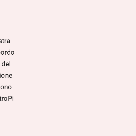
stra
bordo
 del
zione
sono
troPi