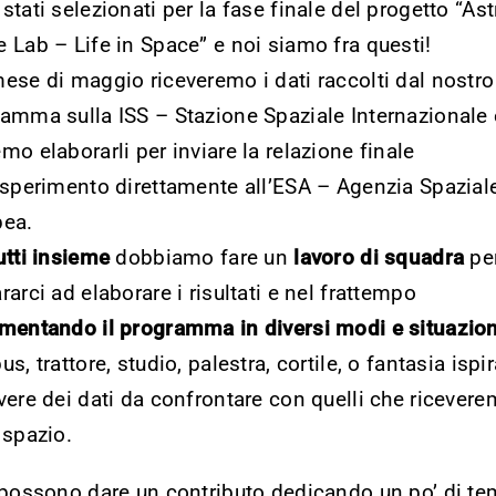
stati selezionati per la fase finale del progetto “Ast
 Lab – Life in Space” e noi siamo fra questi!
ese di maggio riceveremo i dati raccolti dal nostro
amma sulla ISS – Stazione Spaziale Internazionale 
mo elaborarli per inviare la relazione finale
esperimento direttamente all’ESA – Agenzia Spazial
pea.
utti insieme
dobbiamo fare un
lavoro di squadra
pe
rarci ad elaborare i risultati e nel frattempo
mentando il programma in diversi modi e situazion
us, trattore, studio, palestra, cortile, o fantasia ispir
vere dei dati da confrontare con quelli che ricever
 spazio.
 possono dare un contributo dedicando un po’ di te