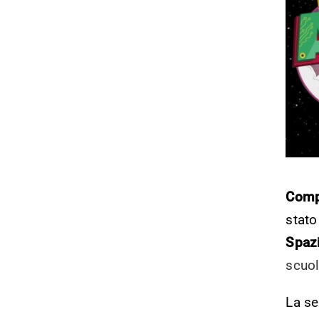
Comp
stat
Spazi
scuol
La se