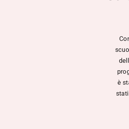
Com
scuo
del
prog
è s
stat