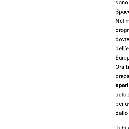
sono 
Space
Nel m
progr
dovre
dell’
Euro
Ora
t
prepa
speri
autob
per a
dallo
Tutti