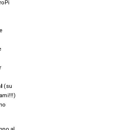
roPi
e
e
r
i
(su
ami!!!)
emo
mpo al