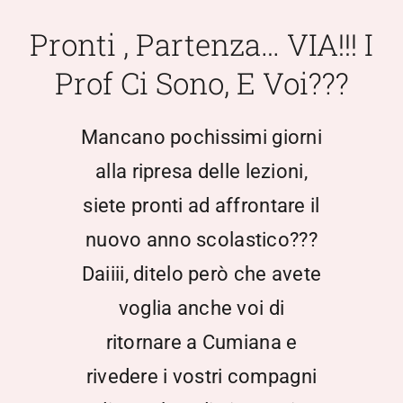
Scuola Media
Pronti , Partenza… VIA!!! I
Prof Ci Sono, E Voi???
Documentazione
Mancano pochissimi giorni
Notizie
alla ripresa delle lezioni,
siete pronti ad affrontare il
Contatti
nuovo anno scolastico???
Open Day
Daiiii, ditelo però che avete
voglia anche voi di
Registro Elettronico
ritornare a Cumiana e
rivedere i vostri compagni