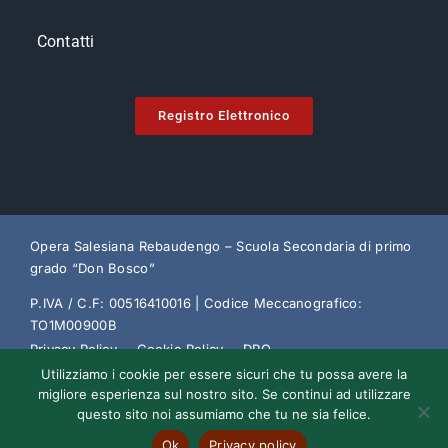
Contatti
Registro Elettronico
Opera Salesiana Rebaudengo – Scuola Secondaria di primo
grado “Don Bosco”
P.IVA / C.F: 00516410016 | Codice Meccanografico:
TO1M00900B
Privacy Policy
Cookie Policy
DPO
Utilizziamo i cookie per essere sicuri che tu possa avere la
Trasparenza Amministrativa
Decreto Sviluppo
migliore esperienza sul nostro sito. Se continui ad utilizzare
questo sito noi assumiamo che tu ne sia felice.
Ok
Privacy policy