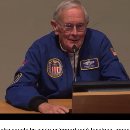
stra scuola ha avuto un’opportunità favolosa: incon