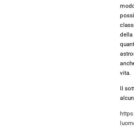
modo 
possi
class
della
quant
astro
anche
vita.
Il so
alcun
https
luomo