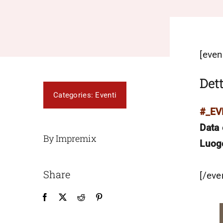
[even
Dett
Categories:
Eventi
#_E
Data 
By Impremix
Luog
Share
[/eve