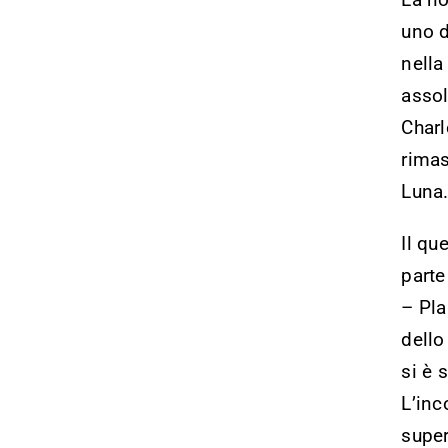
uno d
nella
assol
Charl
rimas
Luna
Il qu
parte
– Pla
dello
si è 
L’inc
super