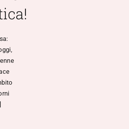
ica!
sa:
oggi,
trenne
vace
mbito
orni
]