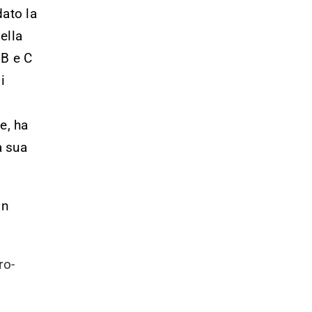
ato la
della
 B e C
i
e, ha
a sua
on
ro-