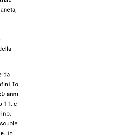
ianeta,
è
della
e da
nfini.To
 50 anni
o 11, e
rino.
e scuole
 …e…in