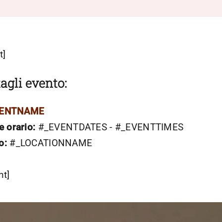
t]
agli evento:
VENTNAME
e orario:
#_EVENTDATES - #_EVENTTIMES
o:
#_LOCATIONNAME
nt]