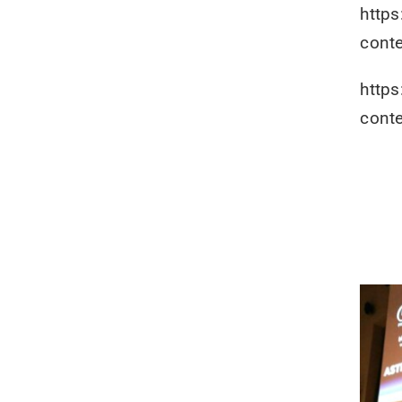
http
cont
http
cont