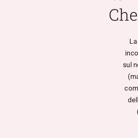
Che
La
inco
sul n
(ma
come
del