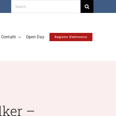
Cerca
per:
Contatti
Open Day
Registro Elettronico
lker –