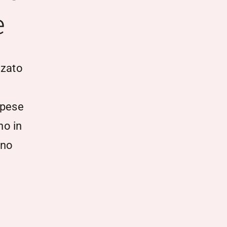
e
zzato
spese
no in
nno