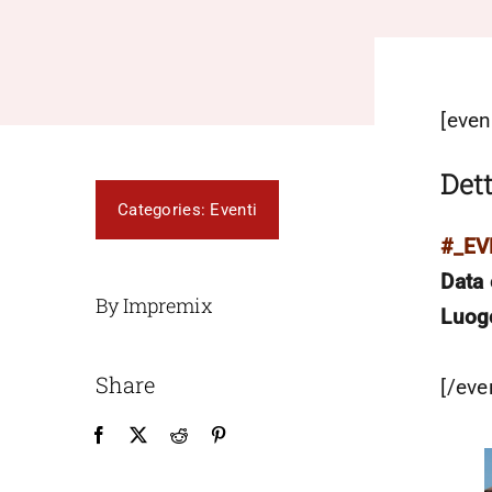
[even
Dett
Categories:
Eventi
#_E
Data 
By Impremix
Luog
Share
[/eve