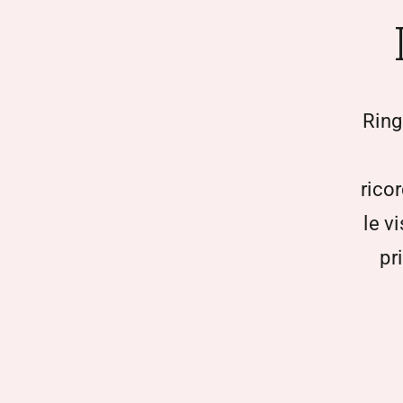
Ring
rico
le v
pr