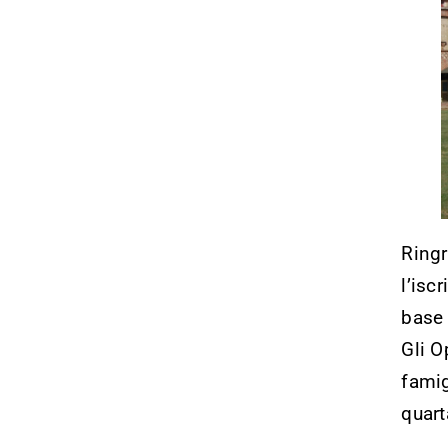
Ringr
l’isc
base 
Gli O
famig
quart