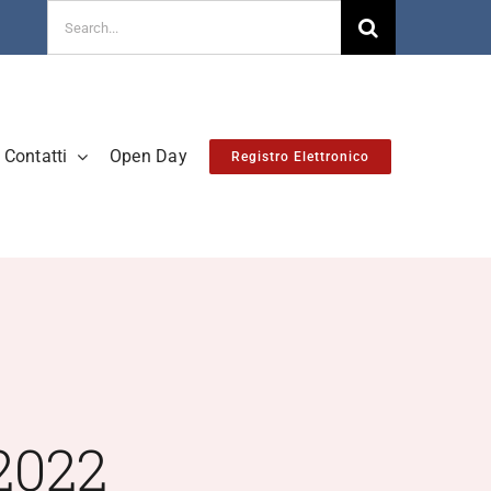
Cerca
per:
Contatti
Open Day
Registro Elettronico
2022