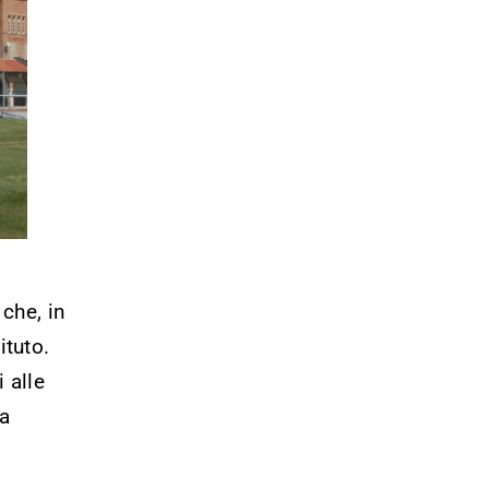
 che, in
ituto.
 alle
la