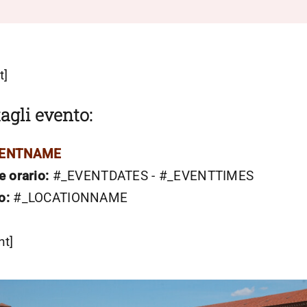
t]
agli evento:
VENTNAME
e orario:
#_EVENTDATES - #_EVENTTIMES
o:
#_LOCATIONNAME
nt]