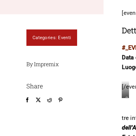
[even
Dett
Categories:
Eventi
#_E
Data 
By Impremix
Luog
Share
[/eve
Sum
Camp
Jone
tre i
Engl
dell’
Lang