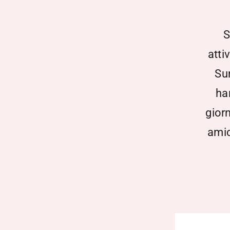
S
atti
Su
ha
gior
amic