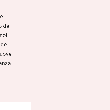
 e
o del
noi
lde
nuove
tanza