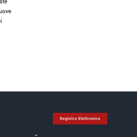
ste
nuove
i
Registro Elettronico