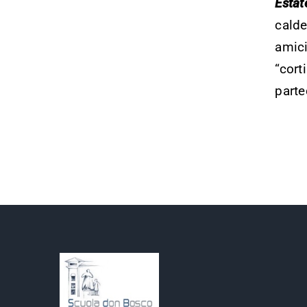
Estat
Serv
calde
amici
“cort
parte