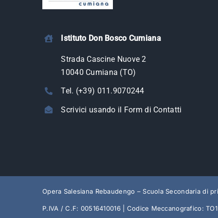
Istituto Don Bosco Cumiana
Strada Cascine Nuove 2
10040 Cumiana (TO)
Tel. (+39) 011.9070244
Scrivici usando il Form di Contatti
Opera Salesiana Rebaudengo – Scuola Secondaria di p
P.IVA / C.F: 00516410016 | Codice Meccanografico: T