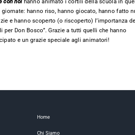
e con noi
hanno animato i cortili della scuola in que
ice
 giornate: hanno riso, hanno giocato, hanno fatto 
zie e hanno scoperto (o riscoperto) l’importanza de
ili per Don Bosco”. Grazie a tutti quelli che hanno
cipato e un grazie speciale agli animatori!
Home
Chi Siamo