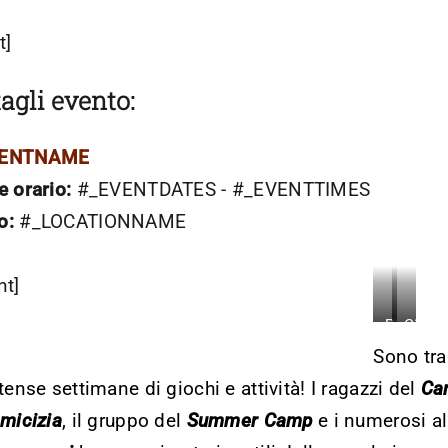
t]
agli evento:
VENTNAME
e orario:
#_EVENTDATES - #_EVENTTIMES
o:
#_LOCATIONNAME
nt]
mer
Pian
Gioch
,
dell’Alpe
nel
Sono tr
s
parco
ntense settimane di giochi e attività! I ragazzi del
Ca
ish
Amicizia
, il gruppo del
Summer Camp
e i numerosi all
uage