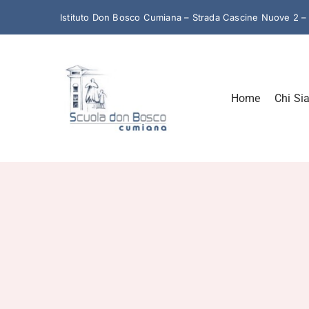
Salta
Istituto Don Bosco Cumiana – Strada Cascine Nuove 2 
al
contenuto
Home
Chi Si