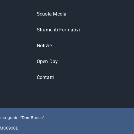
Scuola Media
Strumenti Formativi
Notizie
Open Day
Contatti
rimo grado “Don Bosco”
O1M00900B