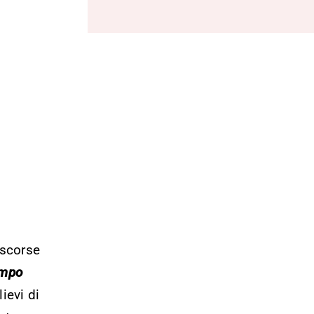
i
ascorse
mpo
ievi di