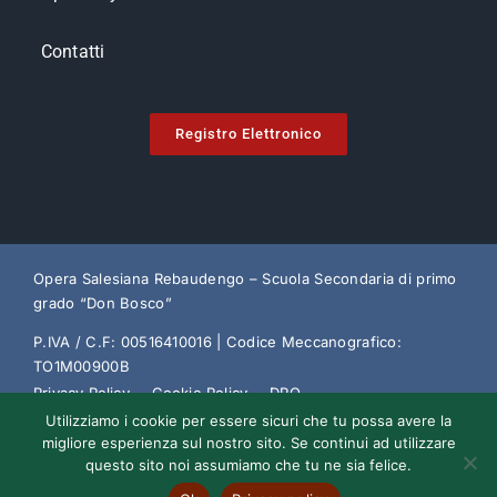
Contatti
Registro Elettronico
Opera Salesiana Rebaudengo – Scuola Secondaria di primo
grado “Don Bosco”
P.IVA / C.F: 00516410016 | Codice Meccanografico:
TO1M00900B
Privacy Policy
Cookie Policy
DPO
Utilizziamo i cookie per essere sicuri che tu possa avere la
Trasparenza Amministrativa
Decreto Sviluppo
migliore esperienza sul nostro sito. Se continui ad utilizzare
questo sito noi assumiamo che tu ne sia felice.