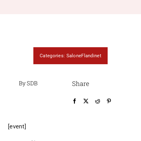
Categories:
SaloneFlandinet
By SDB
Share
[event]