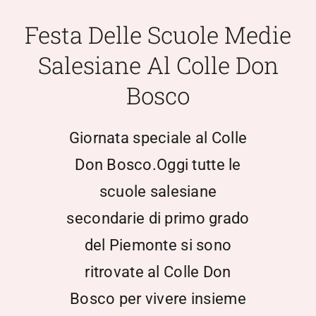
Scuola Media
Festa Delle Scuole Medie
Salesiane Al Colle Don
Documentazione
Bosco
Notizie
Giornata speciale al Colle
Contatti
Don Bosco.Oggi tutte le
scuole salesiane
Open Day
secondarie di primo grado
del Piemonte si sono
Registro Elettronico
ritrovate al Colle Don
Bosco per vivere insieme