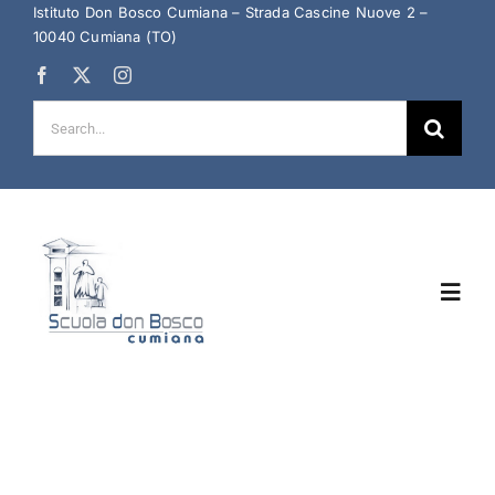
Salta
Istituto Don Bosco Cumiana – Strada Cascine Nuove 2 –
10040 Cumiana (TO)
al
contenuto
Cerca
per:
Toggl
Navig
Home
Chi Siamo