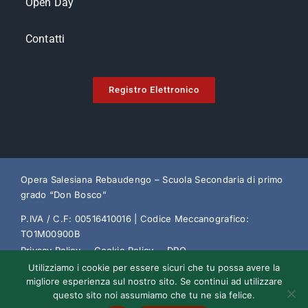
Open Day
Contatti
Registro Elettronico
Opera Salesiana Rebaudengo – Scuola Secondaria di primo
grado “Don Bosco”
P.IVA / C.F: 00516410016 | Codice Meccanografico:
TO1M00900B
Privacy Policy
Cookie Policy
DPO
Utilizziamo i cookie per essere sicuri che tu possa avere la
Trasparenza Amministrativa
Decreto Sviluppo
migliore esperienza sul nostro sito. Se continui ad utilizzare
questo sito noi assumiamo che tu ne sia felice.