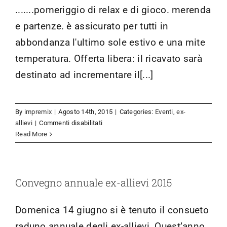
.......pomeriggio di relax e di gioco. merenda
e partenze. è assicurato per tutti in
abbondanza l'ultimo sole estivo e una mite
temperatura. Offerta libera: il ricavato sarà
destinato ad incrementare il[...]
By
impremix
|
Agosto 14th, 2015
|
Categories:
Eventi
,
ex-
su
allievi
|
Commenti disabilitati
Festa
Read More
della
luce
2015
Convegno annuale ex-allievi 2015
Domenica 14 giugno si è tenuto il consueto
raduno annuale degli ex-allievi. Quest’anno