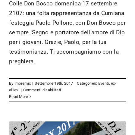
Colle Don Bosco domenica 17 settembre
2107: una folta rappresentanza da Cumiana
festeggia Paolo Pollone, con Don Bosco per
sempre. Segno e portatore dell'amore di Dio
per i giovani. Grazie, Paolo, per la tua
testimonianza. Ti accompagniamo con la
preghiera.
By
impremix
|
Settembre 19th, 2017
|
Categories:
Eventi
,
ex-
Campo GEX
su
allievi
|
Commenti disabilitati
Eventi
ex-allievi
Grande
Read More
Paolo
Pollone!!