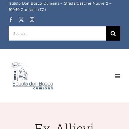
Salta
Istituto Don Bosco Cumiana – Strada Cascine Nuove 2 –
10040 Cumiana (TO)
al
contenuto
Cerca
per:
Toggl
Navig
Home
Chi Siamo
Ex-Allievi