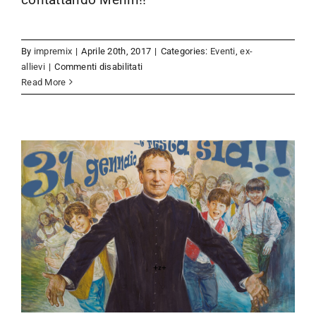
By
impremix
|
Aprile 20th, 2017
|
Categories:
Eventi
,
ex-
31 gennaio 2017: FESTAAAAA!!!!!!
su
allievi
|
Commenti disabilitati
Eventi
ex-allievi
Campo
Read More
GEX