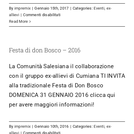
By
impremix
|
Gennaio 15th, 2017
|
Categories:
Eventi
,
ex-
su
allievi
|
Commenti disabilitati
31
Read More
gennaio
2017:
FESTAAAAA!!!!!!
Festa di don Bosco – 2016
La Comunità Salesiana il collaborazione
con il gruppo ex-allievi di Cumiana TI INVITA
alla tradizionale Festa di Don Bosco
DOMENICA 31 GENNAIO 2016 clicca qui
per avere maggiori informazioni!
By
impremix
|
Gennaio 10th, 2016
|
Categories:
Eventi
,
ex-
su
allievi
|
Commenti disabilitati