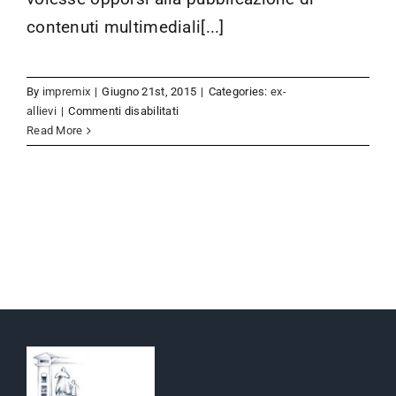
contenuti multimediali[...]
By
impremix
|
Giugno 21st, 2015
|
Categories:
ex-
su
allievi
|
Commenti disabilitati
Convegno
Read More
annuale
ex-
allievi
2015