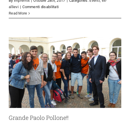
By
impremix
|
Ottobre 28th, 2017
|
Categories:
Eventi
,
ex-
Grande Paolo Pollone!!
su
allievi
|
Commenti disabilitati
Eventi
ex-allievi
Incontro
Read More
giovanissimi
Grande Paolo Pollone!!